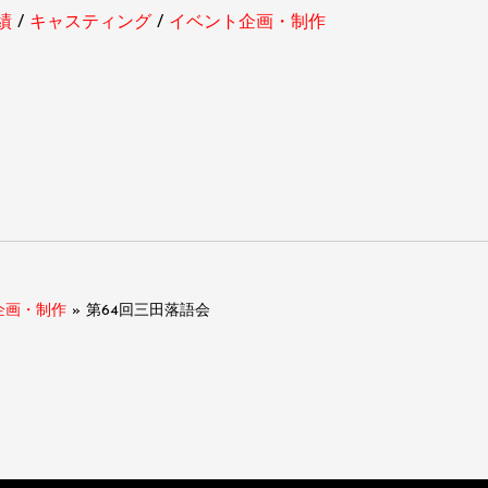
績
キャスティング
イベント企画・制作
企画・制作
»
第64回三田落語会