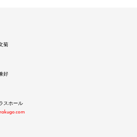
文菊
兼好
ラスホール
-rakugo.com