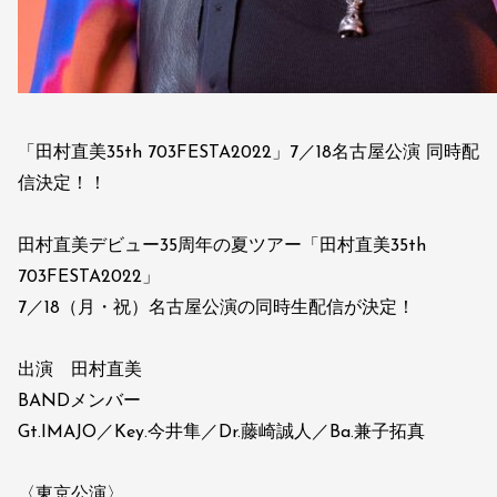
「田村直美35th 703FESTA2022」7／18名古屋公演 同時配
信決定！！
田村直美デビュー35周年の夏ツアー「田村直美35th
703FESTA2022」
7／18（月・祝）名古屋公演の同時生配信が決定！
出演 田村直美
BANDメンバー
Gt.IMAJO／Key.今井隼／Dr.藤崎誠人／Ba.兼子拓真
〈東京公演〉