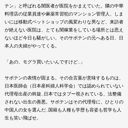
テン」と呼ばれる闇医者が医院をかまえていた。隣の中華
料理店の従業員達や麻薬常習犯のマンション管理人、しま
いには移動式ペットショップの風変わりな男など、来訪者
が絶えない医院は、とても闇稼業をしている場所とは思え
ないほど今日も騒がしい。そのサボテンの元へある日、日
本人の夫婦がやってくる。
「あの、モグラ買いたいんですけど…」
サボテンの表情が固まる。その合言葉が意味するものは、
日本医師会（日本産科婦人科学会）では認められていない
代理母出産の斡旋…日本ではタブー視されている、法整備
されない出生の善悪。サボテンはその代理母に、ひとりの
中国人の女を選んだ…国籍も人種も学歴も容姿も哲学も人
生も笑い飛ばせ。