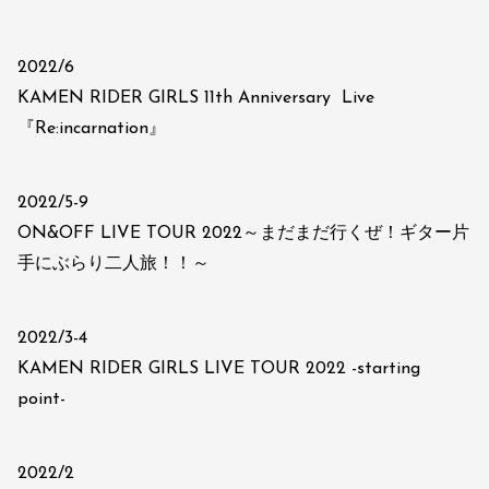
2022/6
KAMEN RIDER GIRLS 11th Anniversary Live
『Re:incarnation』
2022/5-9
ON&OFF LIVE TOUR 2022～まだまだ行くぜ！ギター片
手にぶらり二人旅！！～
2022/3-4
KAMEN RIDER GIRLS LIVE TOUR 2022 -starting
point-
2022/2