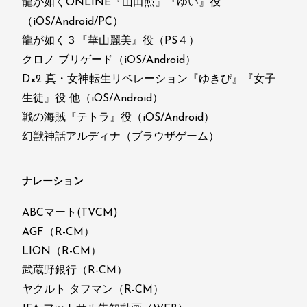
龍が如くONLINE『山田照』『ゆい』役
（iOS/Android/PC）
龍が如く３『華山麗美』役（PS４）
クロノ ブリゲード（iOS/Android）
D×2 真・女神転生リベレーション『ゆきぴ』『女子
生徒』役 他（iOS/Android）
戦の海賊『テトラ』役（iOS/Android）
幻獣神話アルディナ（ブラウザゲーム）
ナレーション
ABCマート(TVCM)
AGF（R-CM）
LION（R-CM）
武蔵野銀行（R-CM）
ヤクルト タフマン（R-CM）