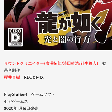
サウンドクリエイター(廣澤拓郎/濱田幹浩/針生将宏)
効
果音制作
櫻井直樹
REC＆MIX
PlayStation4 ゲームソフト
セガゲームス
2020年1月16日発売