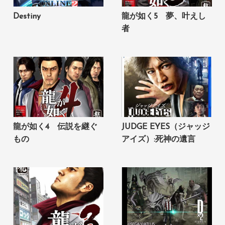
Destiny
龍が如く5 夢、叶えし
者
龍が如く4 伝説を継ぐ
JUDGE EYES（ジャッジ
もの
アイズ）:死神の遺言