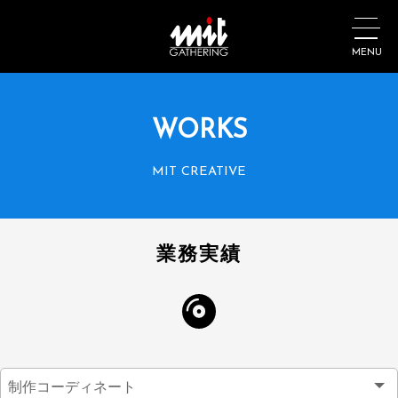
MENU
WORKS
MIT CREATIVE
業務実績