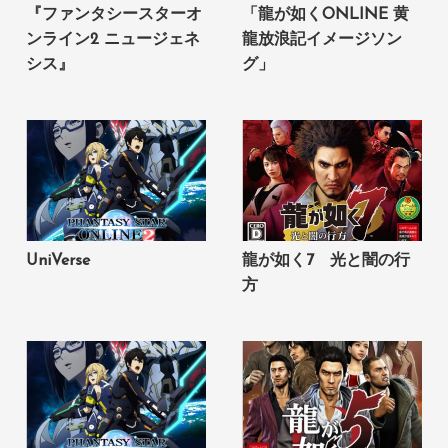
『ファンタシースターオ
「龍が如くONLINE 黄
ンライン2 ニュージェネ
龍放浪記イメージソン
シス』
グ」
UniVerse
龍が如く7 光と闇の行
方