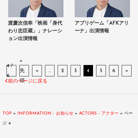
渡慶次信幸「映画「身代
アプリゲーム「AFKアリ
わり忠臣蔵」」ナレーシ
ーナ」出演情報
ョン出演情報
«
4 /
先
«
...
2
3
4
5
6
»
6
頭
前のページに戻る
TOP
»
INFORMATION - お知らせ
»
ACTORS - アクター
»
ペー
ジ 4