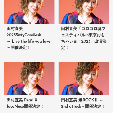
田村直美
田村直美「コロコロ魂フ
2023SixtyCandles🕯
ェスティバルin東京おも
～ Live the life you love
ちゃショー2023」出演決
～開催決定！
定！
田村直美 Pearl X
田村直美 爆ROCKⅡ ～
JacoNeco開催決定！
2nd attack～開催決定！