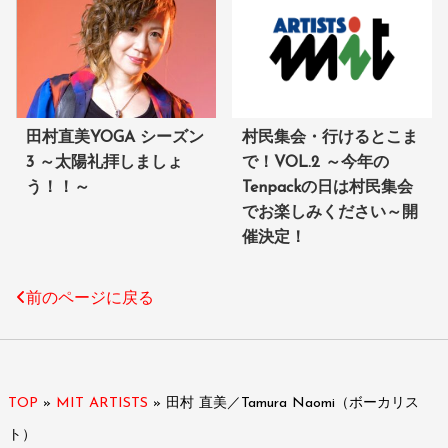
田村直美YOGA シーズン
村民集会・行けるとこま
3 ～太陽礼拝しましょ
で！VOL.2 ～今年の
う！！～
Tenpackの日は村民集会
でお楽しみください～開
催決定！
前のページに戻る
TOP
»
MIT ARTISTS
»
田村 直美／Tamura Naomi（ボーカリス
ト）