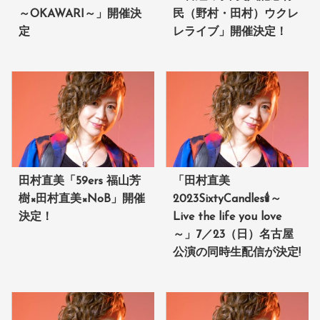
～OKAWARI～」開催決
民（野村・田村）ウクレ
定
レライブ」開催決定！
田村直美「59ers 福山芳
「田村直美
樹×田村直美×NoB」開催
2023SixtyCandles🕯～
決定！
Live the life you love
～」7／23（日）名古屋
公演の同時生配信が決定!